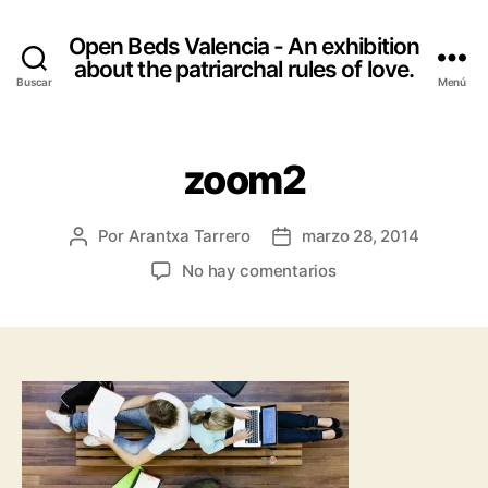
Open Beds Valencia - An exhibition
about the patriarchal rules of love.
Buscar
Menú
zoom2
Por
Arantxa Tarrero
marzo 28, 2014
Autor
Fecha
de
de
en
No hay comentarios
la
la
zoom2
entrada
entrada