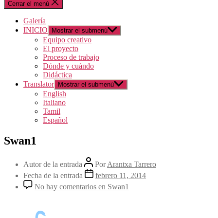
Cerrar el menú
Galería
INICIO
Mostrar el submenú
Equipo creativo
El proyecto
Proceso de trabajo
Dónde y cuándo
Didáctica
Translator
Mostrar el submenú
English
Italiano
Tamil
Español
Swan1
Autor de la entrada
Por
Arantxa Tarrero
Fecha de la entrada
febrero 11, 2014
No hay comentarios
en Swan1