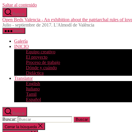
Saltar al contenido
Buscar
Open Beds Valencia - An exhibition about the patriarchal rules of love
Julio - septiembre de 2017. L'Almodí de València
Menú
Galería
INICIO
Equipo creativo
El proyecto
Proceso de trabajo
Dónde y cuándo
Didáctica
Translator
English
Italiano
Tamil
Español
Buscar
Buscar:
Cerrar la búsqueda