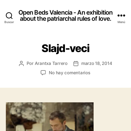
Open Beds Valencia - An exhibition
about the patriarchal rules of love.
Buscar
Menú
Slajd-veci
Por
Arantxa Tarrero
marzo 18, 2014
Autor
Fecha
de
de
en
No hay comentarios
la
la
Slajd-
entrada
entrada
veci