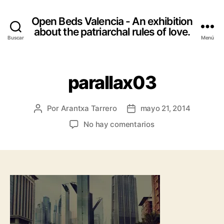
Open Beds Valencia - An exhibition
about the patriarchal rules of love.
Buscar
Menú
parallax03
Por
Arantxa Tarrero
mayo 21, 2014
Autor
Fecha
de
de
en
No hay comentarios
la
la
parallax03
entrada
entrada