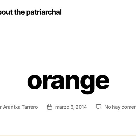
out the patriarchal
orange
or
Arantxa Tarrero
marzo 6, 2014
No hay comen
r
Fecha
de
la
ada
entrada