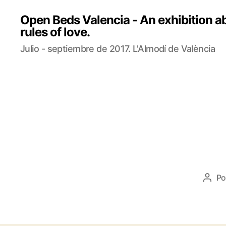
Open Beds Valencia - An exhibition ab
rules of love.
Julio - septiembre de 2017. L'Almodí de València
P
Auto
de
la
entr