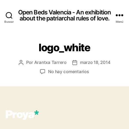
Open Beds Valencia - An exhibition
about the patriarchal rules of love.
Buscar
Menú
logo_white
Por
Arantxa Tarrero
marzo 18, 2014
Autor
Fecha
de
de
en
No hay comentarios
la
la
logo_white
entrada
entrada