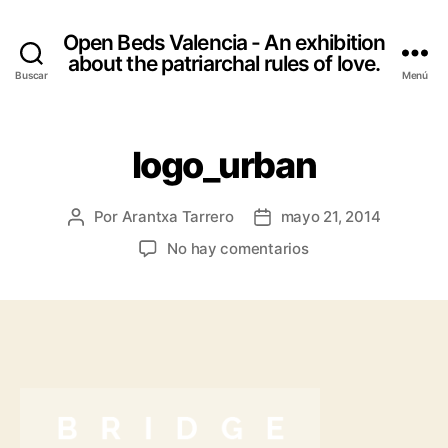
Open Beds Valencia - An exhibition
about the patriarchal rules of love.
Buscar
Menú
logo_urban
Por
Arantxa Tarrero
mayo 21, 2014
Autor
Fecha
de
de
en
No hay comentarios
la
la
logo_urban
entrada
entrada