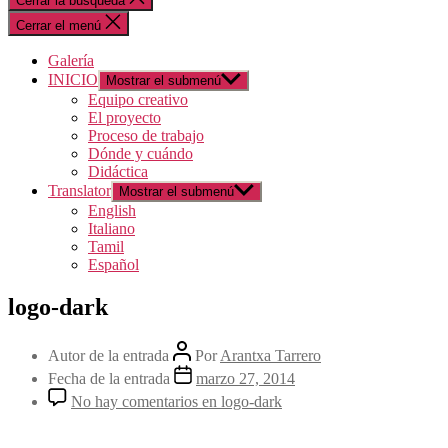
Cerrar la búsqueda
Cerrar el menú
Galería
INICIO
Mostrar el submenú
Equipo creativo
El proyecto
Proceso de trabajo
Dónde y cuándo
Didáctica
Translator
Mostrar el submenú
English
Italiano
Tamil
Español
logo-dark
Autor de la entrada
Por
Arantxa Tarrero
Fecha de la entrada
marzo 27, 2014
No hay comentarios
en logo-dark