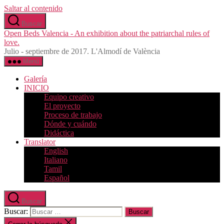
Saltar al contenido
Buscar
Open Beds Valencia - An exhibition about the patriarchal rules of
love.
Julio - septiembre de 2017. L'Almodí de València
Menú
Galería
INICIO
Equipo creativo
El proyecto
Proceso de trabajo
Dónde y cuándo
Didáctica
Translator
English
Italiano
Tamil
Español
Buscar
Buscar: