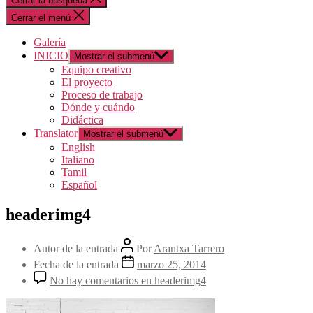
Cerrar la búsqueda
Cerrar el menú
Galería
INICIO
Mostrar el submenú
Equipo creativo
El proyecto
Proceso de trabajo
Dónde y cuándo
Didáctica
Translator
Mostrar el submenú
English
Italiano
Tamil
Español
headerimg4
Autor de la entrada
Por
Arantxa Tarrero
Fecha de la entrada
marzo 25, 2014
No hay comentarios
en headerimg4