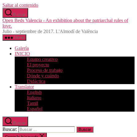
Saltar al contenido
Buscar
Open Beds Valencia - An exhibition about the patriarchal rules of
love.
Julio - septiembre de 2017. L'Almodí de València
Menú
Galería
INICIO
Equipo creativo
El proyecto
Proceso de trabajo
Dónde y cuándo
Didáctica
Translator
English
Italiano
Tamil
Español
Buscar
Buscar: