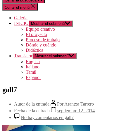
Cerrar la búsqueda
Cerrar el menú
Galería
INICIO
Mostrar el submenú
Equipo creativo
El proyecto
Proceso de trabajo
Dónde y cuándo
Didáctica
Translator
Mostrar el submenú
English
Italiano
Tamil
Español
gall7
Autor de la entrada
Por
Arantxa Tarrero
Fecha de la entrada
septiembre 12, 2014
No hay comentarios
en gall7