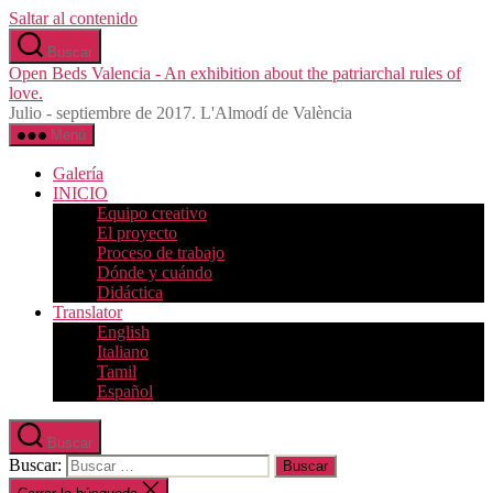
Saltar al contenido
Buscar
Open Beds Valencia - An exhibition about the patriarchal rules of
love.
Julio - septiembre de 2017. L'Almodí de València
Menú
Galería
INICIO
Equipo creativo
El proyecto
Proceso de trabajo
Dónde y cuándo
Didáctica
Translator
English
Italiano
Tamil
Español
Buscar
Buscar: