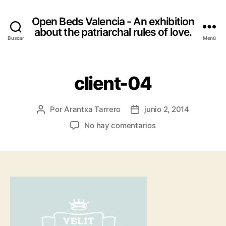
Open Beds Valencia - An exhibition
about the patriarchal rules of love.
Buscar
Menú
client-04
Por
Arantxa Tarrero
junio 2, 2014
Autor
Fecha
de
de
en
No hay comentarios
la
la
client-
entrada
entrada
04