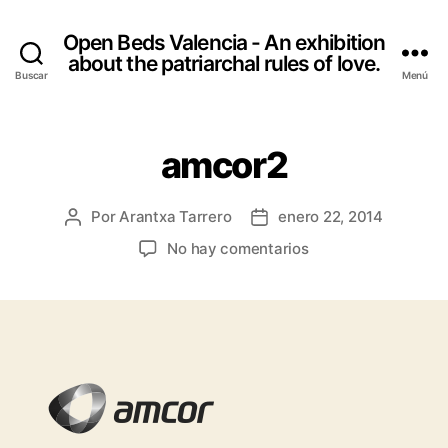
Open Beds Valencia - An exhibition
about the patriarchal rules of love.
Buscar
Menú
amcor2
Por
Arantxa Tarrero
enero 22, 2014
Autor
Fecha
de
de
en
No hay comentarios
la
la
amcor2
entrada
entrada