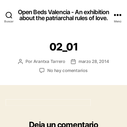
Open Beds Valencia - An exhibition
about the patriarchal rules of love.
Buscar
Menú
02_01
Por
Arantxa Tarrero
marzo 28, 2014
Autor
Fecha
de
de
en
No hay comentarios
la
la
02_01
entrada
entrada
Deja un comentario